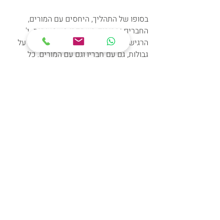
בסופו של התהליך, היחסים עם המורים, 
החברים וההורים השתפרו משמעותית. י' 
הרגיש שייך יותר בכיתה והתחיל לשמור על 
גבולות, גם עם חבריו וגם עם המורים. כל 
שינוי היה תוצאה של עבודה משותפת של 
הילד וההורים, בשיתוף פעולה עם כלים 
טיפוליים שמותאמים באופן אישי לו ולצרכיו.
הטיפול התאפיין בשילוב מותאם של שיטות 
שונות, כל אחת מהם מתאימה לצרכים 
הייחודיים של י'. השילוב הזה, לצד המעורבות 
הפעילה של ההורים, יצר את התנאים לשינוי 
משמעותי, שמאפשר לי' להתמודד בצורה 
טובה יותר עם אתגרים חברתיים ולבנות 
קשרים חיוביים עם הסביבה.
Recent Posts
See All