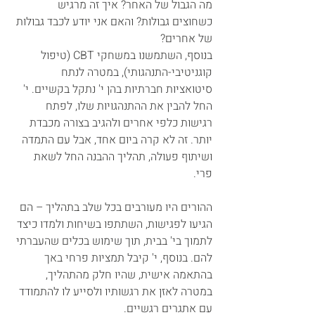
מה הגבול של האחר? איך זה מרגיש 
כשחוצים גבולות? והאם אני יודע לכבד גבולות 
של אחרים?
בנוסף, השתמשנו במשחקי CBT (טיפול 
קוגניטיבי-התנהגותי), במטרה לנתח 
סיטואציות חברתיות בהן י' נתקל בקשיים. י' 
החל להבין את ההתנהגויות שלו, לפתח 
רגישות כלפי אחרים ולהגיב בצורה מכבדת 
יותר. זה לא קרה ביום אחד, אבל עם התמדה 
ושיתוף פעולה, תהליך ההבנה החל לשאת 
פרי.
ההורים היו מעורבים בכל שלב בתהליך – הם 
הגיעו לפגישות, השתתפו בשיחות ולמדו כיצד 
לתמוך בי' בבית, תוך שימוש בכלים שהעברתי 
להם. בנוסף, י' קיבל תמציות פרחי באך 
בהתאמה אישית, שהיו חלק מהתהליך, 
במטרה לאזן את רגשותיו ולסייע לו להתמודד 
עם אתגרים רגשיים.